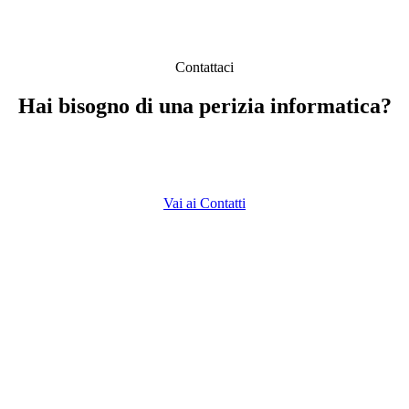
Contattaci
Hai bisogno di una perizia informatica?
 disposizione per una valutazione preliminare. Contatta lo Studio Fior
consulenza personalizzata.
Vai ai Contatti