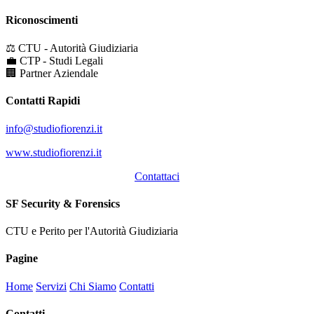
Riconoscimenti
⚖
CTU - Autorità Giudiziaria
💼
CTP - Studi Legali
🏢
Partner Aziendale
Contatti Rapidi
info@studiofiorenzi.it
www.studiofiorenzi.it
Contattaci
SF Security & Forensics
CTU e Perito per l'Autorità Giudiziaria
Pagine
Home
Servizi
Chi Siamo
Contatti
Contatti